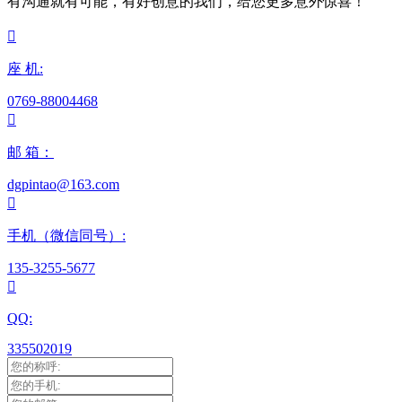
有沟通就有可能，有好创意的我们，给您更多意外惊喜！

座 机:
0769-88004468

邮 箱：
dgpintao@163.com

手机（微信同号）:
135-3255-5677

QQ:
335502019