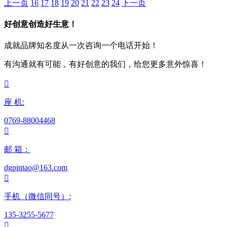
上一页
16
17
18
19
20
21
22
23
24
下一页
好创意创造好生意！
成就品牌知名度从一次咨询一个电话开始！
有沟通就有可能，有好创意的我们，给您更多意外惊喜！

座 机:
0769-88004468

邮 箱：
dgpintao@163.com

手机（微信同号）:
135-3255-5677
