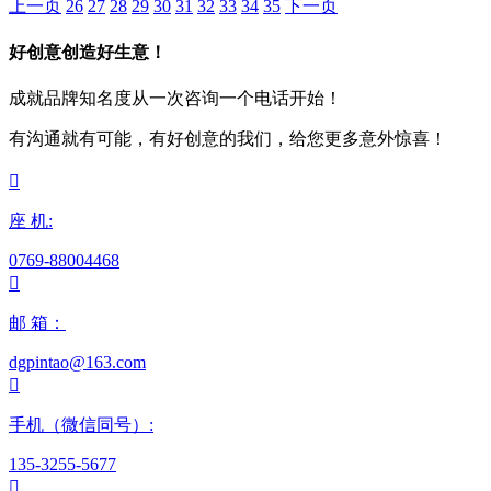
上一页
26
27
28
29
30
31
32
33
34
35
下一页
好创意创造好生意！
成就品牌知名度从一次咨询一个电话开始！
有沟通就有可能，有好创意的我们，给您更多意外惊喜！

座 机:
0769-88004468

邮 箱：
dgpintao@163.com

手机（微信同号）:
135-3255-5677
