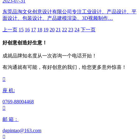
2023-07-31
东莞品淘文化创意设计有限公司专注工业设计、产品设计、平
面设计、包装设计、产品建模渲染、3D视频制作…
上一页
15
16
17
18
19
20
21
22
23
24
下一页
好创意创造好生意！
成就品牌知名度从一次咨询一个电话开始！
有沟通就有可能，有好创意的我们，给您更多意外惊喜！

座 机:
0769-88004468

邮 箱：
dgpintao@163.com
