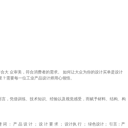
符合大
众审美，符合消费者的需求。
如何让大众为你的设计买单是设计
里？需要每一位工业产品设计师用心领悟。
而言，凭借训练、技术知识、经验以及视觉感受，而赋予材料、结构、构
键
词
：
产
品
设
计
；
设
计
要
求
；
设计执
行
；
绿色设计；
引言：产