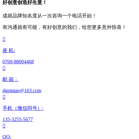
好创意创造好生意！
成就品牌知名度从一次咨询一个电话开始！
有沟通就有可能，有好创意的我们，给您更多意外惊喜！

座 机:
0769-88004468

邮 箱：
dgpintao@163.com

手机（微信同号）:
135-3255-5677

QQ: