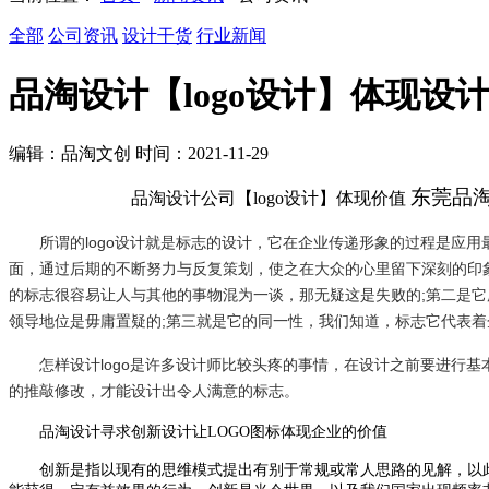
全部
公司资讯
设计干货
行业新闻
品淘设计【logo设计】体现设
编辑：品淘文创 时间：2021-11-29
东莞品
品淘设计公司【logo设计】体现价值
所谓的
logo设计就是标志的设计，它在企业传递形象的过程是应
面，通过后期的不断努力与反复策划，使之在大众的心里留下深刻的印
的标志很容易让人与其他的事物混为一谈，那无疑这是失败的
;第二是
领导地位是毋庸置疑的;第三就是它的同一性，我们知道，标志它代表
怎样设计
logo是许多设计师比较头疼的事情，在设计之前要进行
的推敲修改，才能设计出令人满意的标志。
品淘设计寻求创新设计让
LOGO
图标体现企业的价值
创新是指以现有的思维模式提出有别于常规或常人思路的见解，以