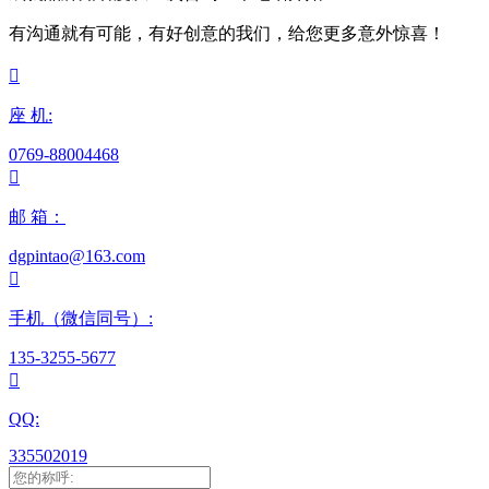
有沟通就有可能，有好创意的我们，给您更多意外惊喜！

座 机:
0769-88004468

邮 箱：
dgpintao@163.com

手机（微信同号）:
135-3255-5677

QQ:
335502019