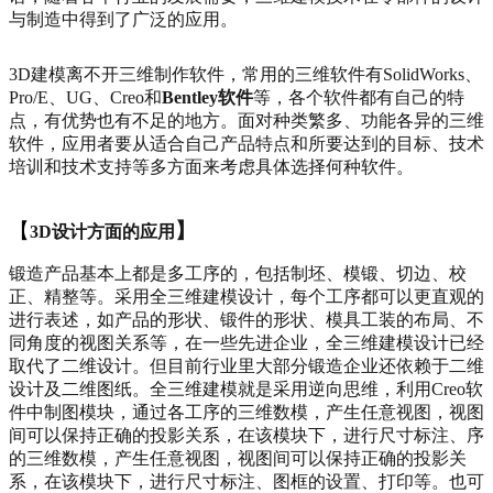
与制造中得到了广泛的应用。
3D
建模离不开三维制作软件，常用的三维软件有
SolidWorks
、
Pro/E
、
UG
、
Creo
和
Bentley
软件
等，各个软件都有自己的特
点，有优势也有不足的地方。面对种类繁多、功能各异的三维
软件，应用者要从适合自己产品特点和所要达到的目标、技术
培训和技术支持等多方面来考虑具体选择何种软件。
【
】
3D
设计方面的应用
锻造产品基本上都是多工序的，包括制坯、模锻、切边、校
正、精整等。采用全三维建模设计，每个工序都可以更直观的
进行表述，如产品的形状、锻件的形状、模具工装的布局、不
同角度的视图关系等，在一些先进企业，全三维建模设计已经
取代了二维设计。但目前行业里大部分锻造企业还依赖于二维
设计及二维图纸。全三维建模就是采用逆向思维，利用
Creo
软
件中制图模块，通过各工序的三维数模，产生任意视图，视图
间可以保持正确的投影关系，在该模块下，进行尺寸标注、
序
的三维数模，产生任意视图，视图间可以保持正确的投影关
系，在该模块下，进行尺寸标注、图框的设置、打印等。也可