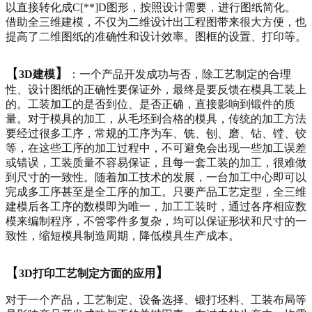
以直接转化成
C[**]D
图形，按照设计需要，进行图纸简化。
借助全三维建模，不仅为二维设计出工程图带来很大方便，也
提高了二维图纸的准确性和设计效率。
图框的设置、打印等。
【
】
3D
建模
：
一个产品开发成功与否，除工艺制定的合理
性、设计图纸的正确性要保证外，最终是要反馈在模具工装上
的。工装加工的是否到位、是否正确，直接影响到锻件的质
量。对于模具的加工，从毛坯到合格的模具，传统的加工方法
要经过很多工序，常规的工序为车、铣、刨、磨、钻、镗、铰
等，在这些工序的加工过程中，不可避免会出现一些加工误差
或错误，工装质量不容易保证，且每一套工装的加工，很难做
到尺寸的一致性。随着加工技术的发展，一台加工中心即可以
完成多工序甚至是全工序的加工。只要产品工艺定型，全三维
建模后各工序的数模即为唯一，加工工装时，通过各序相应数
模来编制程序，不管零件多复杂，均可以保证形状和尺寸的一
致性，缩短模具制造周期，降低模具生产成本。
【
】
3D打印
工艺制定方面的应用
对于一个产品，工艺制定、设备选择、锻打坯料、工装布局等